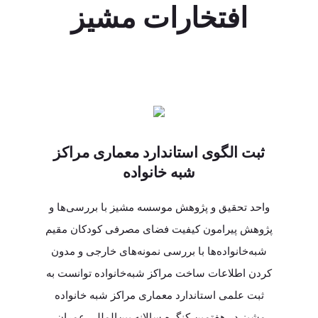
افتخارات مشیز
نشان رزین مسئولیت اجتماعی
مشاور ویژه سازمان ملل متحد
ثبت الگوی استاندارد معماری مراکز
شبه خانواده
متحد، مقام مشاوره ای ویژه این سازمان را دریافت
در نخستین همایش مسئولیت اجتماعی کشور در سال
واحد تحقیق و پژوهش موسسه مشیز با بررسی‌ها و
کرد. مشیز با دریافت این مقام قادر خواهد بود تا
1395 نشان زرین مسئولیت اجتماعی از سوی ریاست
پژوهش پیرامون کیفیت فضای مصرفی کودکان مقیم
جمهور به موسسه خیریه مشیز اهدا شد.
فعالانه با شورای اقتصادی و اجتماعی و نهادهای
شبه‌خانواده‌ها با بررسی نمونه‌های خارجی و مدون
وابسته به آن، همچنین ...
کردن اطلاعات ساخت مراکز شبه‌خانواده توانست به
ثبت علمی استاندارد معماری مراکز شبه خانواده
مشیز در هفتمین کنگره سالانه بین‌المللی عمران،