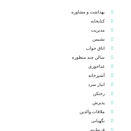
بهداشت و مشاوره
کتابخانه
مدیریت
نشیمن
اتاق خواب
سالن چند منظوره
غذاخوری
آشپزخانه
انبار سرد
رختکن
پذیرش
ملاقات والدین
نگهبانی
قرنطینه