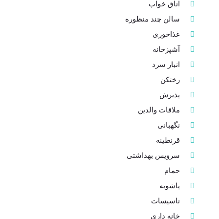
اتاق خواب
سالن چند منظوره
غذاخوری
آشپزخانه
انبار سرد
رختکن
پذیرش
ملاقات والدین
نگهبانی
قرنطینه
سرویس بهداشتی
حمام
پاشویه
تاسیسات
خانه داری