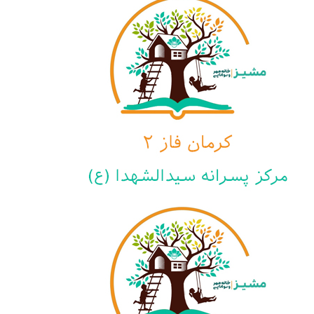
مرکز پسرانه سیدالشهدا
(ع) کرمان - فاز دوم
مرکز پسرانه امام
سجاد(ع) گلباف فاز اول