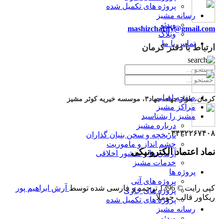
پروژه های تکمیل شده
رسانه مشیز
ویدئو
mashizcharity@gmail.com
وبلاگ
تماس با ما
ارتباط با دفتر کرمان
صفحه اصلی
کرمان، بلوار جهاد، جهاد۳، موسسه خیریه کوثر مشیز
مراکز مشیز
مشیز را بشناسید
درباره مشیز
۰۳۴۳۲۲۶۷۴۰۸
تاریخچه و سخن بنیان گذاران
چشم انداز و ماموریت
نماد اعتماد الکترونیکی
آرمان ها و منشور اخلاقی
خدمات مشیز
پروژه ها
پروژه های آتی
کپی رایت © 1396 ترجمه و فارسی شده توسط
آرش ابراهیم پور
پروژه های جاری
ریکاور قالب جوملا
پروژه های تکمیل شده
رسانه مشیز
ویدئو